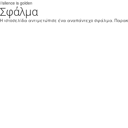
//silence is golden
Σφάλμα
Παράκαμψη προς το κυρίως περιεχόμενο
Εθνικό Θαλάσσιο Πάρκο Ζακύνθου
Η ιστοσελίδα αντιμετώπισε ένα αναπάντεχο σφάλμα. Παρα