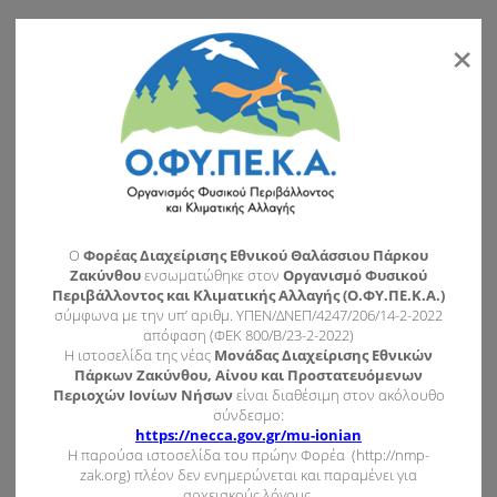
×
Θέλουμε να μάθουμε τα νέα σου!
Όνομα
*
Email
*
O
Φορέας Διαχείρισης Εθνικού Θαλάσσιου Πάρκου
Μήνυμα
*
Ζακύνθου
ενσωματώθηκε στον
Οργανισμό Φυσικού
Περιβάλλοντος και Κλιματικής Αλλαγής (Ο.ΦΥ.ΠΕ.Κ.Α.)
σύμφωνα με την υπ’ αριθμ. ΥΠΕΝ/ΔΝΕΠ/4247/206/14-2-2022
απόφαση (ΦΕΚ 800/Β/23-2-2022)
Η ιστοσελίδα της νέας
Μονάδας Διαχείρισης Εθνικών
Πάρκων Ζακύνθου, Αίνου και Προστατευόμενων
Περιοχών Ιονίων Νήσων
είναι διαθέσιμη στον ακόλουθο
σύνδεσμο:
https://necca.gov.gr/mu-ionian
CAPTCHA
Η παρούσα ιστοσελίδα του πρώην Φορέα (http://nmp-
zak.org) πλέον δεν ενημερώνεται και παραμένει για
αρχειακούς λόγους.