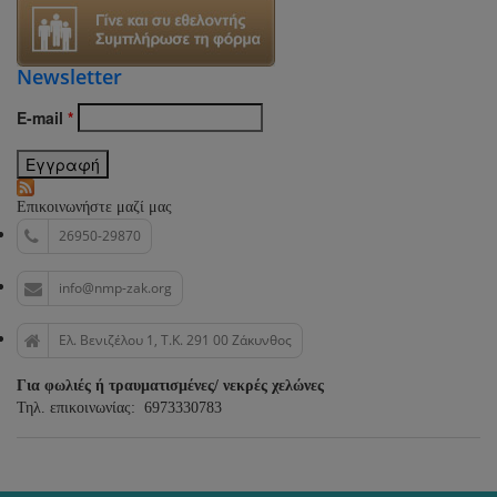
Newsletter
E-mail
*
Επικοινωνήστε μαζί μας
26950-29870
info@nmp-zak.org
Ελ. Βενιζέλου 1, Τ.Κ. 291 00 Ζάκυνθος
Για φωλιές ή τραυματισμένες/ νεκρές χελώνες
Τηλ. επικοινωνίας: 6973330783