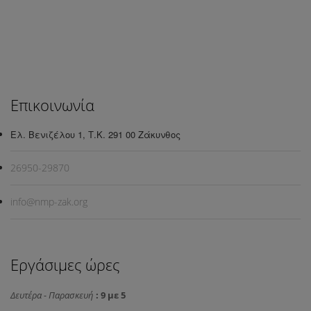
Επικοινωνία
Ελ. Βενιζέλου 1, Τ.Κ. 291 00 Ζάκυνθος
26950-29870
info@nmp-zak.org
Εργάσιμες ώρες
Δευτέρα - Παρασκευή
: 9 με 5