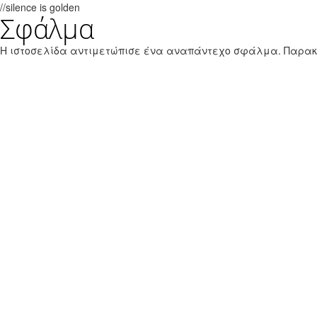
//silence is golden
Σφάλμα
Παράκαμψη προς το κυρίως περιεχόμενο
Εθνικό Θαλάσσιο Πάρκο Ζακύνθου
Η ιστοσελίδα αντιμετώπισε ένα αναπάντεχο σφάλμα. Παρα