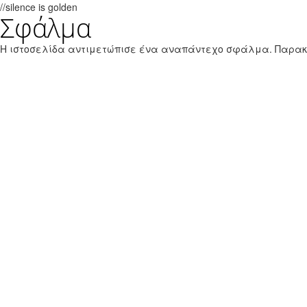
//silence is golden
Σφάλμα
Παράκαμψη προς το κυρίως περιεχόμενο
Εθνικό Θαλάσσιο Πάρκο Ζακύνθου
Η ιστοσελίδα αντιμετώπισε ένα αναπάντεχο σφάλμα. Παρα