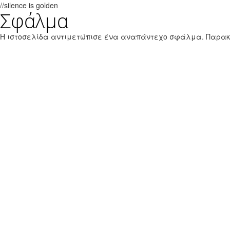
//silence is golden
Σφάλμα
Παράκαμψη προς το κυρίως περιεχόμενο
Εθνικό Θαλάσσιο Πάρκο Ζακύνθου
Η ιστοσελίδα αντιμετώπισε ένα αναπάντεχο σφάλμα. Παρα