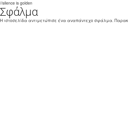
//silence is golden
Σφάλμα
Παράκαμψη προς το κυρίως περιεχόμενο
Εθνικό Θαλάσσιο Πάρκο Ζακύνθου
Η ιστοσελίδα αντιμετώπισε ένα αναπάντεχο σφάλμα. Παρα