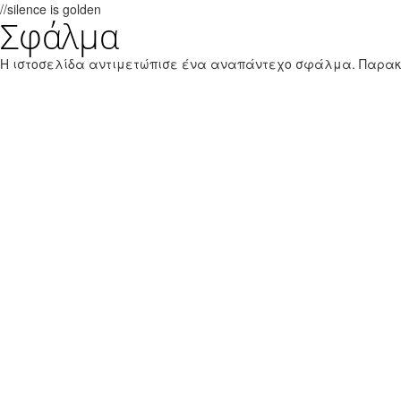
//silence is golden
Σφάλμα
Παράκαμψη προς το κυρίως περιεχόμενο
Εθνικό Θαλάσσιο Πάρκο Ζακύνθου
Η ιστοσελίδα αντιμετώπισε ένα αναπάντεχο σφάλμα. Παρα