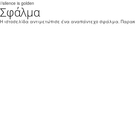
//silence is golden
Σφάλμα
Παράκαμψη προς το κυρίως περιεχόμενο
Εθνικό Θαλάσσιο Πάρκο Ζακύνθου
Η ιστοσελίδα αντιμετώπισε ένα αναπάντεχο σφάλμα. Παρα