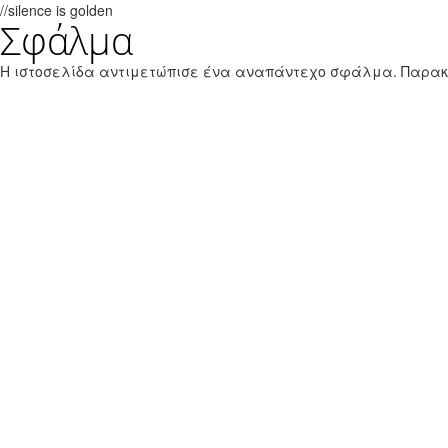
//silence is golden
Σφάλμα
Παράκαμψη προς το κυρίως περιεχόμενο
Εθνικό Θαλάσσιο Πάρκο Ζακύνθου
Η ιστοσελίδα αντιμετώπισε ένα αναπάντεχο σφάλμα. Παρα